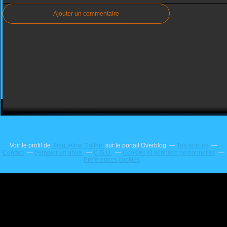
Ajouter un commentaire
Voir le profil de
Jacqueline Dallem
sur le portail Overblog
Top articles
Contact
Signaler un abus
C.G.U.
Cookies et données personnelles
Préférences cookies