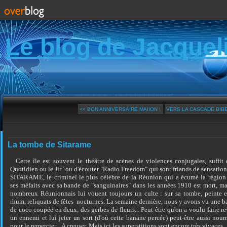
Le blog de Jacquel
<< BON ANNIVERSAIRE MAIION !
VERS LA CASCADE BIB
La tombe de Sitarame
Cette île est souvent le théâtre de scènes de violences conjugales, suffit 
Quotidien ou le Jir" ou d'écouter "Radio Freedom" qui sont friands de sensatio
SITARAME, le criminel le plus célèbre de la Réunion qui a écumé la région 
ses méfaits avec sa bande de "sanguinaires" dans les années 1910 est mort, mais
nombreux Réunionnais lui vouent toujours un culte : sur sa tombe, peinte e
rhum, reliquats de fêtes nocturnes. La semaine dernière, nous y avons vu une b
de coco coupée en deux, des gerbes de fleurs... Peut-être qu'on a voulu faire r
un ennemi et lui jeter un sort (d'où cette banane percée) peut-être aussi nour
pour le remercier... A creuser. Mais ici les superstitions sont encore très vivaces. 