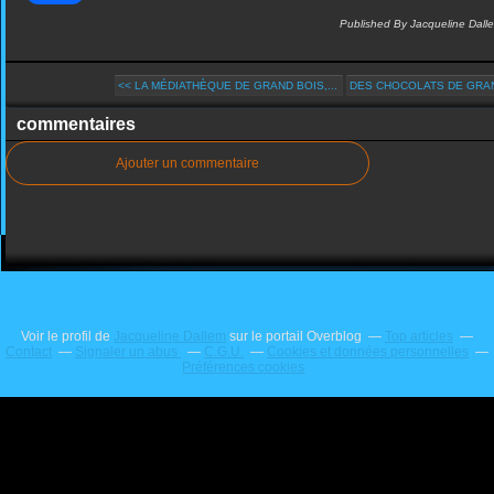
Published By Jacqueline Dall
<< LA MÉDIATHÈQUE DE GRAND BOIS,...
DES CHOCOLATS DE GRAN
commentaires
Ajouter un commentaire
Voir le profil de
Jacqueline Dallem
sur le portail Overblog
Top articles
Contact
Signaler un abus
C.G.U.
Cookies et données personnelles
Préférences cookies