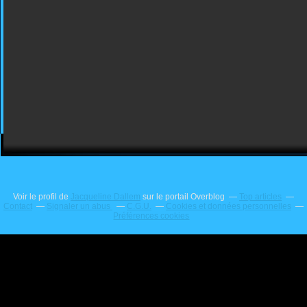
Voir le profil de
Jacqueline Dallem
sur le portail Overblog
Top articles
Contact
Signaler un abus
C.G.U.
Cookies et données personnelles
Préférences cookies