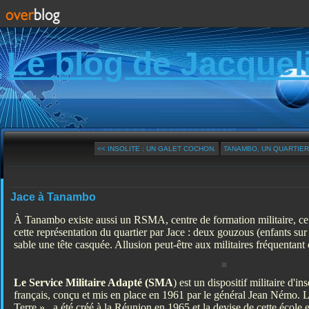
Le blog de Jacquel
<< INSOLITE : UN GALET COCHON.
TANAMBO, UN QUARTIER D
Jace à Tanambo
À Tanambo existe aussi un RSMA, centre de formation militaire, ce q
cette représentation du quartier par Jace : deux gouzous (enfants sur 
sable une tête casquée. Allusion peut-être aux militaires fréquentant 
Le Service Militaire Adapté (SMA
) est un dispositif militaire d'i
français, conçu et mis en place en 1961 par le général Jean Némo
Terre », a été créé à la Réunion en 1965 et la devise de cette école est