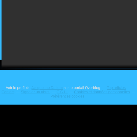
Voir le profil de
Jacqueline Dallem
sur le portail Overblog
Top articles
Contact
Signaler un abus
C.G.U.
Cookies et données personnelles
Préférences cookies