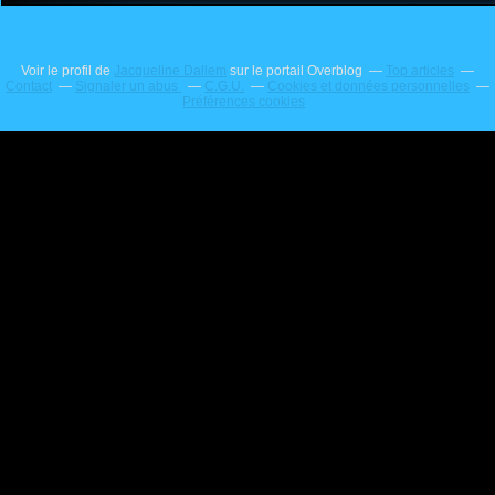
Voir le profil de
Jacqueline Dallem
sur le portail Overblog
Top articles
Contact
Signaler un abus
C.G.U.
Cookies et données personnelles
Préférences cookies