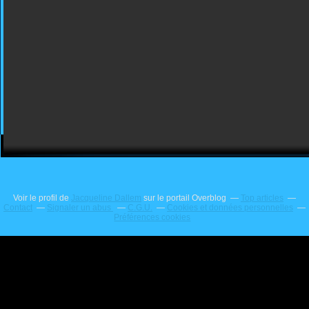
Voir le profil de
Jacqueline Dallem
sur le portail Overblog
Top articles
Contact
Signaler un abus
C.G.U.
Cookies et données personnelles
Préférences cookies