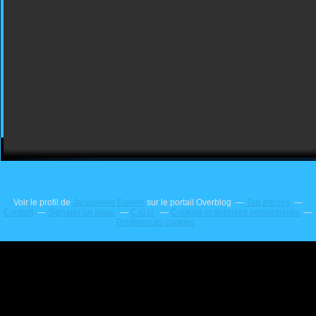
Voir le profil de
Jacqueline Dallem
sur le portail Overblog
Top articles
Contact
Signaler un abus
C.G.U.
Cookies et données personnelles
Préférences cookies