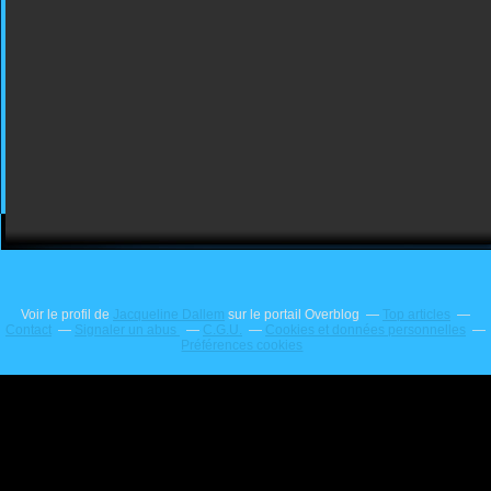
Voir le profil de
Jacqueline Dallem
sur le portail Overblog
Top articles
Contact
Signaler un abus
C.G.U.
Cookies et données personnelles
Préférences cookies