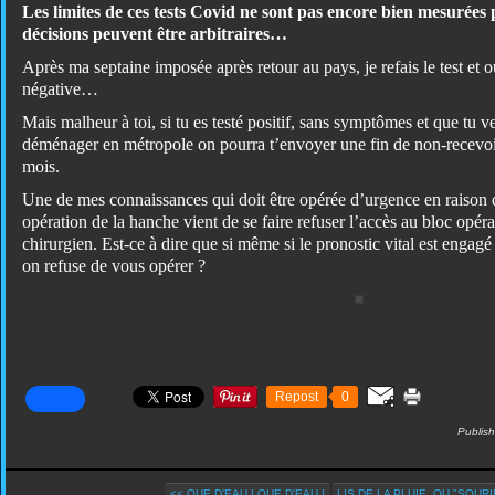
Les limites de ces tests Covid ne sont pas encore bien mesurées p
décisions peuvent être arbitraires…
Après ma septaine imposée après retour au pays, je refais le test et o
négative…
Mais malheur à toi, si tu es testé positif, sans symptômes et que tu 
déménager en métropole on pourra t’envoyer une fin de non-recevoir
mois.
Une de mes connaissances qui doit être opérée d’urgence en raison 
opération de la hanche vient de se faire refuser l’accès au bloc opér
chirurgien. Est-ce à dire que si même si le pronostic vital est engag
on refuse de vous opérer ?
Repost
0
Publis
<< QUE D'EAU ! QUE D'EAU !
LIS DE LA PLUIE, OU "SOURI