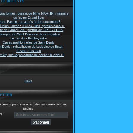
LES RÉCENTS
ois lontan : portrait de Mme MARTIN, infirmière
de l’usine Grand Bois
rand Bassin : un accès à pied seulement !
union Lontan : « Gros Jilien, gardien canal ».
é de Grand Bois : portrait de GROS JILIEN
aéroport de Saint Denis en pleine mutation
Le fruit du « flamboyant »
Cases traditionnelles de Saint Denis
t Denis : réhabilitation de la piscine du Butor.
Ravine Ruisseau
t Art, une façon adroite de cacher la laideur !
Links
ETTER
z-vous pour être averti des nouveaux articles
publiés.
il