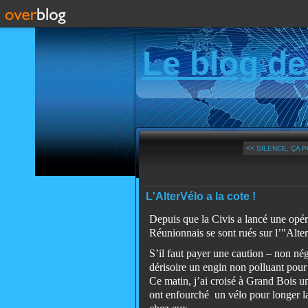
Le blog de
<< SILENCE, ÇA P
L'AlterVélo a la cote !
Depuis que la Civis a lancé une opérat
Réunionnais se sont rués sur l’"Alter
S’il faut payer une caution – non né
dérisoire un engin non polluant pour c
Ce matin, j’ai croisé à Grand Bois un
ont enfourché un vélo pour longer la 