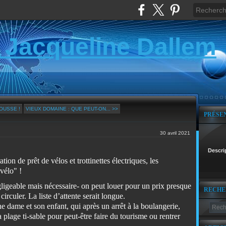
 Jacqueline Dallem
OUSSE !
VIEUX DOMAINE : QUE PEUT-ON... >>
PRÉSE
30 avril 2021
Descri
ion de prêt de vélos et trottinettes électriques, les
vélo" !
gligeable mais nécessaire- on peut louer pour un prix presque
RECHE
irculer. La liste d’attente serait longue.
e dame et son enfant, qui après un arrêt à la boulangerie,
plage ti-sable pour peut-être faire du tourisme ou rentrer