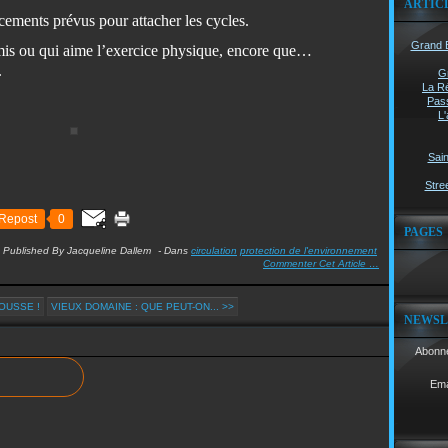
ARTIC
acements prévus pour attacher les cycles.
Grand B
mis ou qui aime l’exercice physique, encore que…
.
G
La Ré
Pass
L'
Sain
Stree
Repost
0
PAGES
Published By Jacqueline Dallem
-
Dans
circulation
protection de l'environnement
Commenter Cet Article
…
OUSSE !
VIEUX DOMAINE : QUE PEUT-ON... >>
NEWSL
Abonne
Ema