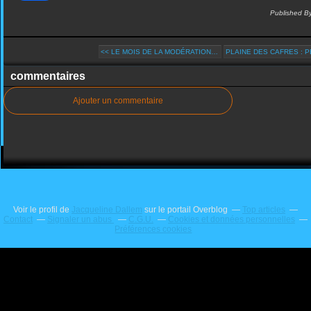
Published B
<< LE MOIS DE LA MODÉRATION…
PLAINE DES CAFRES : PE
commentaires
Ajouter un commentaire
Voir le profil de
Jacqueline Dallem
sur le portail Overblog
Top articles
Contact
Signaler un abus
C.G.U.
Cookies et données personnelles
Préférences cookies