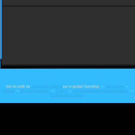
Voir le profil de
Jacqueline Dallem
sur le portail Overblog
Top articles
Contact
Signaler un abus
C.G.U.
Cookies et données personnelles
Préférences cookies