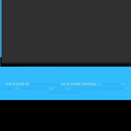
Voir le profil de
Jacqueline Dallem
sur le portail Overblog
Top articles
Contact
Signaler un abus
C.G.U.
Cookies et données personnelles
Préférences cookies