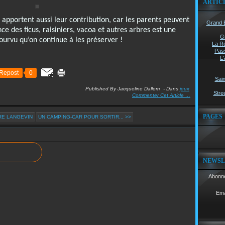
ARTIC
s apportent aussi leur contribution, car les parents peuvent
Grand B
ce des ficus, raisiniers, vacoa et autres arbres est une
G
urvu qu’on continue à les préserver !
La Ré
Pass
L'
Repost
0
Sain
Published By Jacqueline Dallem
-
Dans
jeux
Stree
Commenter Cet Article
…
PAGES
ÈRE LANGEVIN
UN CAMPING-CAR POUR SORTIR... >>
NEWSL
Abonne
Ema