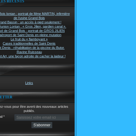
LES RÉCENTS
ois lontan : portrait de Mme MARTIN, infirmière
de l’usine Grand Bois
rand Bassin : un accès à pied seulement !
union Lontan : « Gros Jilien, gardien canal ».
é de Grand Bois : portrait de GROS JILIEN
aéroport de Saint Denis en pleine mutation
Le fruit du « flamboyant »
Cases traditionnelles de Saint Denis
t Denis : réhabilitation de la piscine du Butor.
Ravine Ruisseau
t Art, une façon adroite de cacher la laideur !
Links
ETTER
z-vous pour être averti des nouveaux articles
publiés.
il