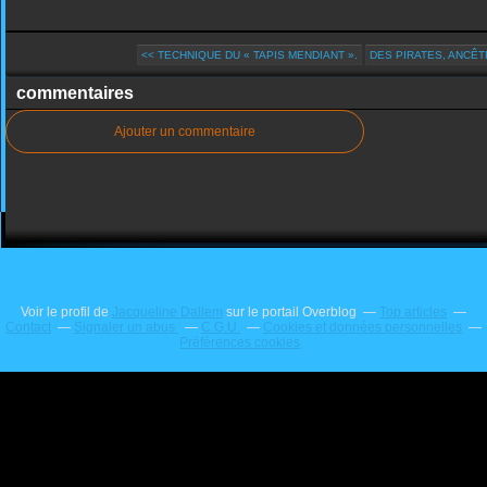
<< TECHNIQUE DU « TAPIS MENDIANT ».
DES PIRATES, ANCÊTR
commentaires
Ajouter un commentaire
Voir le profil de
Jacqueline Dallem
sur le portail Overblog
Top articles
Contact
Signaler un abus
C.G.U.
Cookies et données personnelles
Préférences cookies