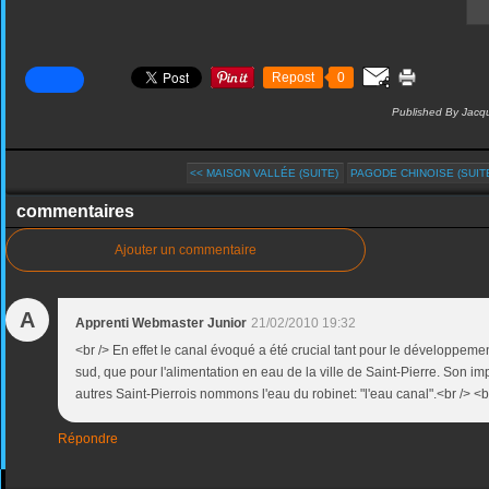
Repost
0
Published By Jacqu
<< MAISON VALLÉE (SUITE)
PAGODE CHINOISE (SUITE
commentaires
Ajouter un commentaire
A
Apprenti Webmaster Junior
21/02/2010 19:32
<br /> En effet le canal évoqué a été crucial tant pour le développeme
sud, que pour l'alimentation en eau de la ville de Saint-Pierre. Son im
autres Saint-Pierrois nommons l'eau du robinet: "l'eau canal".<br /> <br
Répondre