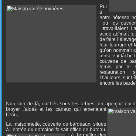
Pui
s
notre hôtesse n
où les ouvrièr
travaillaient 
acide abîmait les
de faire l’élevag
leur fourrure et 
qu’on nommait « 
ainsi leur tâche 
couverte de bar
ternis par le 
restauration s
D’ailleurs, sur l’
encore les barde
Non loin de là, cachés sous les arbres, on aperçoit enco
broyer
l’aloès et les canaux qui amenaient
l’eau.
La maisonnette, couverte de bardeaux, située
à l’entrée du domaine faisait office de
bureau.
Là, le maître des