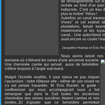
de renseignements sur le
nichée au fond d'un parc
indiscrets. C'est un trou
plus la rivière" Hélas !
Autrefois un canal traver
Vivres" et cet endroit id
plantations, faisait tou
modernisme et les tuya
canal... Une autochtone m
avait encore vu couler l'eau
Jacqueline Hoareau et Enis Ro
Nous avons laissé nos 
domaine où s'élèvent les ruines d'une
ancienne sucrerie.
Une cheminée carrée qui servait aussi de belvédère
s'élève toujours à l'angle sud-ouest.
Malgré l'échelle rouillée, il vaut mieux ne pas risquer
l'ascension ; notre hôtesse elle - même de son vivant ne
s'y est jamais hasardée. M. Enis Rockel, le guide -
conférencier qui nous accompagnaiit nous a fait
remarquer que dans le Sud toutes les anciennes
cheminées des usines sucrières étaient carrées et non
rondes...Et d'ajouter que ce belvédère permettait