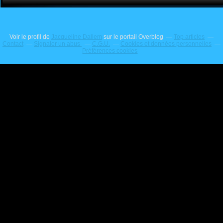
Voir le profil de
Jacqueline Dallem
sur le portail Overblog
Top articles
Contact
Signaler un abus
C.G.U.
Cookies et données personnelles
Préférences cookies