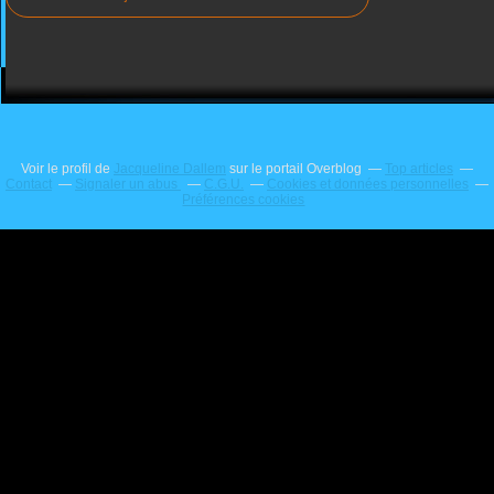
Voir le profil de
Jacqueline Dallem
sur le portail Overblog
Top articles
Contact
Signaler un abus
C.G.U.
Cookies et données personnelles
Préférences cookies