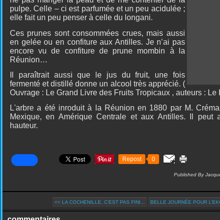
pulpe. Celle – ci est parfumée et un peu acidulée ;
elle fait un peu penser à celle du longani.
Ces prunes sont consommées crues, mais aussi
en gelée ou en confiture aux Antilles. Je n’ai pas
encore vu de confiture de prune mombin à la
Réunion…
Il paraîtrait aussi que le jus du fruit, une fois
fermenté et distillé donne un alcool très apprécié. (
Ouvrage : Le Grand Livre des Fruits Tropicaux , auteurs : Le
L'arbre a été inroduit à la Réunion en 1880 par M. Crémaz
Mexique, en Amérique Centrale et aux Antilles. Il peut a
hauteur.
Repost
0
Published By Jacque
<< LA COCHENILLE, C’EST PAS FINI...
BELLE JOURNÉE POUR L’EK
commentaires