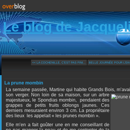
Le blog de Jacquel
<< LA COCHENILLE, C’EST PAS FINI...
BELLE JOURNÉE POUR L’EK
La prune mombin
La semaine passée, Martine qui habite Grands Bois, m’avait
son verger. Non loin de sa maison, sur
un arbre
majestueux, le Spondias mombin,
pendaient des
grappes de petits fruits oblongs jaunes. Ces
derniers mesuraient environ 3 cm. La propriétaire
des lieux
les appelait « les prunes mombin ».
Elle m’en a fait goûter une en me conseillant de
ne pas manger la peau et de me contenter de la